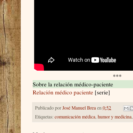
***
Sobre la relación médico-paciente
Relación médico paciente
[serie]
Publicado por
José Manuel Brea
en
0:52
Etiquetas:
comunicación médica
,
humor y medicina