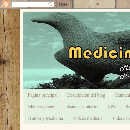
Página principal
Descripción del blog
Humani
Médico general
Sistema sanitario
APS
Sa
Humor y Medicina
Vídeos médicos
Vídeos mu